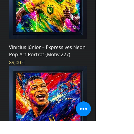
Vinícius Júnior – Expressives Neon
Pop-Art-Porträt (Motiv 227)
Цена
89,00 €