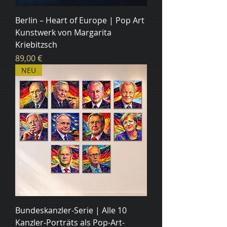
Berlin – Heart of Europe | Pop Art
Kunstwerk von Margarita
Kriebitzsch
Цена
89,00 €
NEU
Bundeskanzler-Serie | Alle 10
Kanzler-Porträts als Pop-Art-