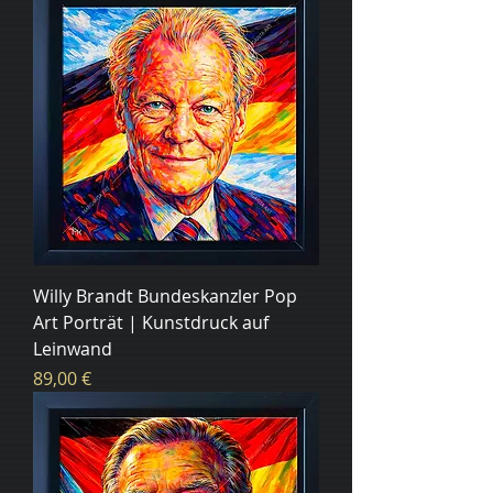
Willy Brandt Bundeskanzler Pop
Art Porträt | Kunstdruck auf
Leinwand
Цена
89,00 €