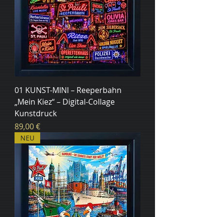
01 KUNST-MINI – Reeperbahn
„Mein Kiez“ – Digital-Collage
Kunstdruck
Цена
89,00 €
NEU