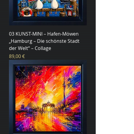
03 KUNST-MINI – Hafen-Möwen
„Hamburg – Die schönste Stadt
der Welt“ – Collage
Цена
89,00 €