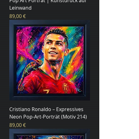
Pop Art Porträt | Kunstdruck auf
Leinwand
Цена
89,00 €
Cristiano Ronaldo – Expressives
Neon Pop-Art-Porträt (Motiv 214)
Цена
89,00 €