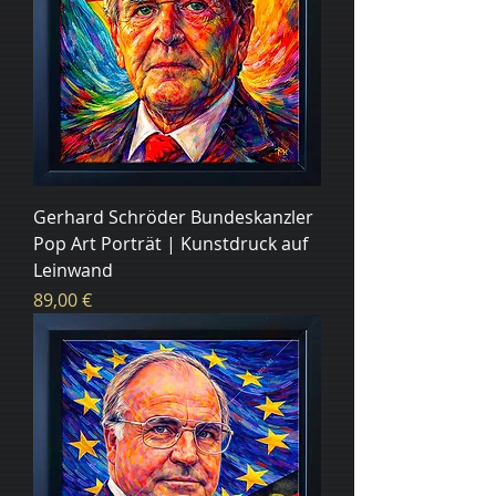
Gerhard Schröder Bundeskanzler
Pop Art Porträt | Kunstdruck auf
Leinwand
Цена
89,00 €