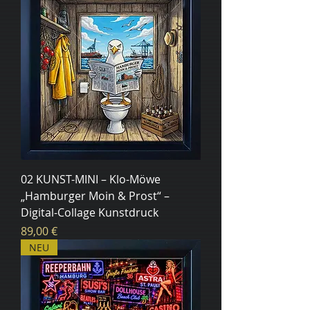
02 KUNST-MINI – Klo-Möwe
„Hamburger Moin & Prost“ –
Digital-Collage Kunstdruck
Цена
89,00 €
NEU