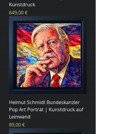
Kunstdruck
Цена
649,00 €
Helmut Schmidt Bundeskanzler
Pop Art Porträt | Kunstdruck auf
Leinwand
Цена
89,00 €