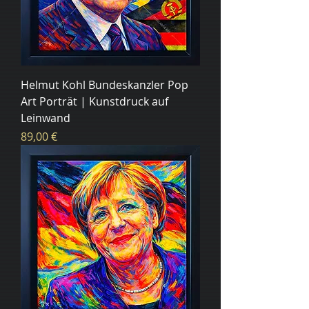
Helmut Kohl Bundeskanzler Pop
Art Porträt | Kunstdruck auf
Leinwand
Цена
89,00 €