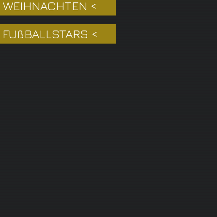
 WEIHNACHTEN <
 FUßBALLSTARS <