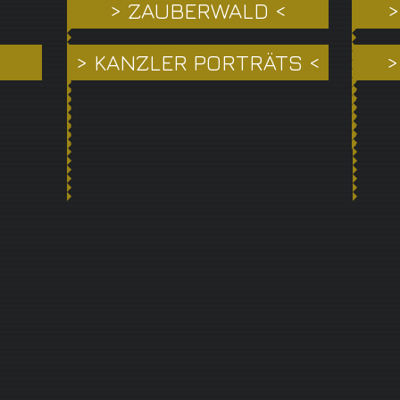
> ZAUBERWALD <
>
> KANZLER PORTRÄTS <
>