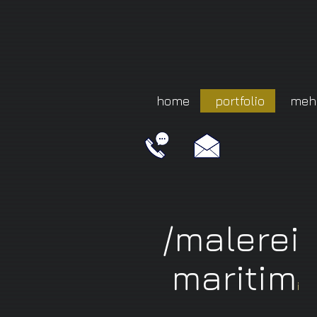
home
portfolio
meh
/malerei
maritim
i