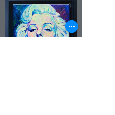
96 Marilyn Monroe
Kunst-Mini - Motiv 96 -