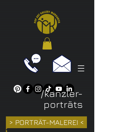
/kanzler-
porträts
> PORTRÄT-MALEREI <