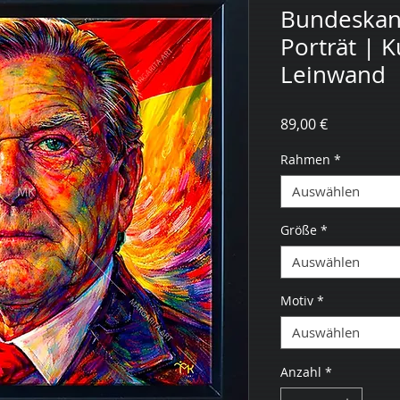
Bundeskanz
Porträt | 
Leinwand
Preis
89,00 €
Rahmen
*
Auswählen
Größe
*
Auswählen
Motiv
*
Auswählen
Anzahl
*