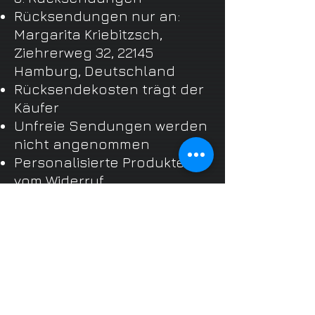
Rücksendungen nur an:
Margarita Kriebitzsch,
Ziehrerweg 32, 22145
Hamburg, Deutschland
Rücksendekosten trägt der
Käufer
Unfreie Sendungen werden
nicht angenommen
Personalisierte Produkte
vom Widerruf
ausgeschlossen
7. Haftung &
Farbabweichungen
Farbabweichungen durch
Bildschirm oder
Druckprozesse stellen