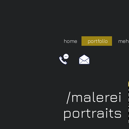
home
portfolio
meh
/malerei
portraits