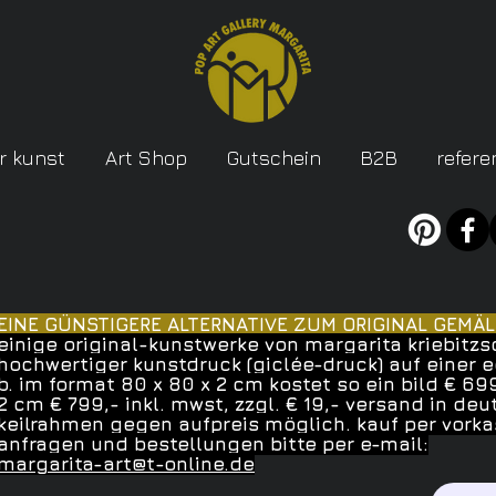
r kunst
Art Shop
Gutschein
B2B
refere
EINE GÜNSTIGERE ALTERNATIVE ZUM ORIGINAL GEMÄL
einige original-kunstwerke von margarita kriebitzs
hochwertiger kunstdruck (giclée-druck) auf einer e
b. im format 80 x 80 x 2 cm kostet so ein bild € 69
2 cm € 799,- inkl. mwst, zzgl. € 19,- versand in de
keilrahmen gegen aufpreis möglich. kauf per vork
anfragen und bestellungen bitte per e-mail:
margarita-art@t-online.de