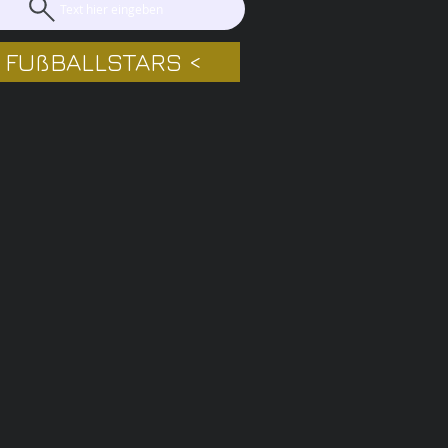
Text hier eingeben
 FUßBALLSTARS <