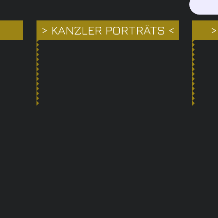
> KANZLER PORTRÄTS <
>