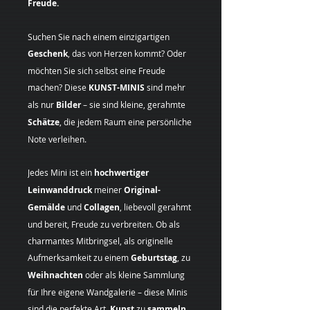
Freude.
Suchen Sie nach einem einzigartigen
Geschenk
, das von Herzen kommt? Oder
möchten Sie sich selbst eine Freude
machen? Diese
KUNST-MINIS
sind mehr
als nur
Bilder
– sie sind kleine, gerahmte
Schätze
, die jedem Raum eine persönliche
Note verleihen.
Jedes Mini ist ein
hochwertiger
Leinwanddruck
meiner
Original-
Gemälde
und
Collagen
, liebevoll gerahmt
und bereit, Freude zu verbreiten. Ob als
charmantes Mitbringsel, als originelle
Aufmerksamkeit zu einem
Geburtstag
, zu
Weihnachten
oder als kleine Sammlung
für Ihre eigene Wandgalerie – diese Minis
sind die perfekte Art,
Kunst
zu
sammeln