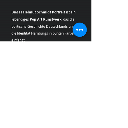
Dieses
Helmut Schmidt Portrait
ist ein
lebendiges
Pop Art Kunstwerk
, das die
politische Geschichte Deutschlands und
die Identität Hamburgs in bunten Farben
einfängt.
Geben Sie Ihren Räumen einen Hauch von
Originalität mit einem Pop Art
Kunstwer
k
als
Kunstdruck
, der Geschichte und
Klarheit in sich trägt.
Künstlerin:
Margarita Kriebitzsch
*Bei Lieferungen in die
Schweiz (Nicht-
EU-Land
) können zusätzliche
Zölle,
Steuern und Gebühren
anfallen, die nicht
im Produkt- oder Versandpreis enthalten