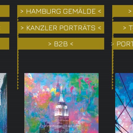
> HAMBURG GEMÄLDE <
>
<
> KANZLER PORTRÄTS <
> 
> B2B <
> POR