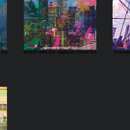
t 2x3
04 NEW YORK City - Digital Art - Format 2x3
01 Brookl