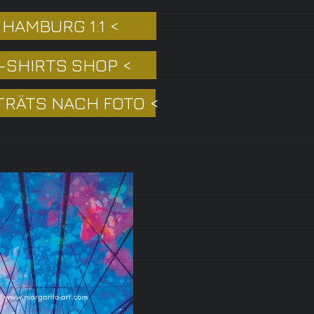
 HAMBURG 1:1 <
T-SHIRTS SHOP <
TRÄTS NACH FOTO <