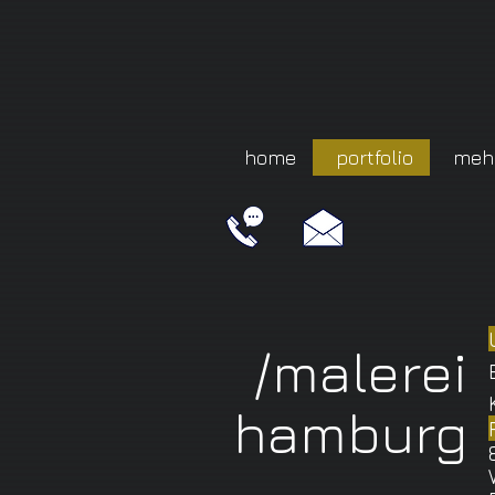
home
portfolio
meh
/malerei
hamburg