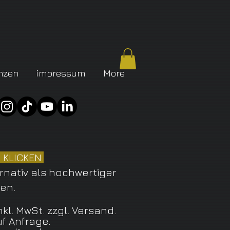
nzen
impressum
More
 KLICKEN.
rnativ als hochwertiger
den.
inkl. MwSt. zzgl. Versand.
f Anfrage.