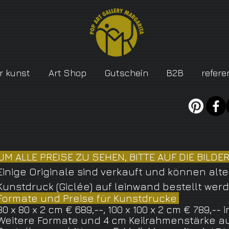
r kunst
Art Shop
Gutschein
B2B
refere
UM ALLE PREISE ZU SEHEN, BITTE AUF DIE BILDER
Einige Originale sind verkauft und können alte
Kunstdruck (Giclée) auf leinwand bestellt wer
Formate und Preise für Kunstdrucke:
80 x 80 x 2 cm € 689,--, 100 x 100 x 2 cm € 789,-- 
Weitere Formate und 4 cm Keilrahmenstärke au