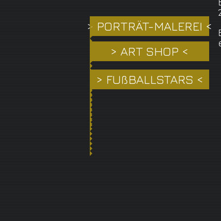
> PORTRÄT-MALEREI <
> ART SHOP <
> FUßBALLSTARS <