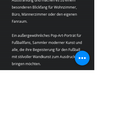
besonderen Blickfang für Wohnzimmer,
Büro, Männerzimmer oder den eigenen
Fanraum.
Ein außergewöhnliches Pop-Art-Porträt für
Fußballfans, Sammler moderner Kunst und
alle, die ihre Begeisterung für den Fußball
mit stilvoller Wandkunst zum Ausdruck
bringen möchten.
Künstlerin:
Margarita Kriebitzsch
Bei Lieferungen in die Schweiz (Nicht-EU-
Land) können zusätzliche Zölle, Steuern und
Gebühren anfallen, die nicht im Produkt-
oder Versandpreis enthalten sind und vom
Kunden bei Empfang der Ware zu tragen
sind