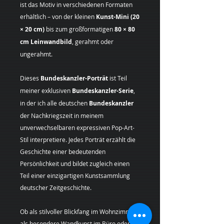
ist das Motiv in verschiedenen Formaten
erhältlich – von der kleinen
Kunst-Mini (20
× 20 cm)
bis zum großformatigen
80 × 80
cm Leinwandbild
, gerahmt oder
ungerahmt.
Dieses
Bundeskanzler-Porträt
ist Teil
meiner exklusiven
Bundeskanzler-Serie
,
in der ich alle deutschen
Bundeskanzler
der Nachkriegszeit in meinem
unverwechselbaren expressiven Pop-Art-
Stil interpretiere. Jedes Porträt erzählt die
Geschichte einer bedeutenden
Persönlichkeit und bildet zugleich einen
Teil einer einzigartigen Kunstsammlung
deutscher Zeitgeschichte.
Ob als stilvoller Blickfang im Wohnzimmer,
als besondere Wandkunst im Büro oder als