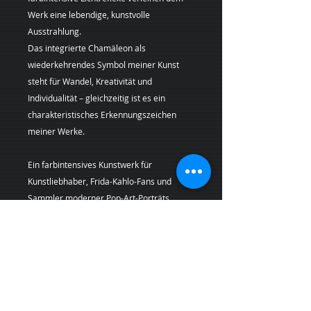
Werk eine lebendige, kunstvolle
Ausstrahlung.
Das integrierte Chamäleon als
wiederkehrendes Symbol meiner Kunst
steht für Wandel, Kreativität und
Individualität – gleichzeitig ist es ein
charakteristisches Erkennungszeichen
meiner Werke.
Ein farbintensives Kunstwerk für
Kunstliebhaber, Frida-Kahlo-Fans und
Sammler moderner Pop-Art-Porträts.
Künstlerin:
Margarita Kriebitzsch
Bei Lieferungen in die Schweiz (Nicht-EU-
Land) können zusätzliche Zölle, Steuern und
Gebühren anfallen, die nicht im Produkt-