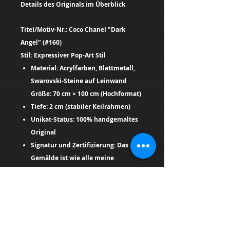
Details des Originals im Überblick
Titel/Motiv-Nr.: Coco Chanel "Dark
Angel" (#160)
Stil: Expressiver Pop-Art Stil
Material: Acrylfarben, Blattmetall,
Swarovski-Steine auf Leinwand
Größe: 70 cm × 100 cm (Hochformat)
Tiefe: 2 cm (stabiler Keilrahmen)
Unikat-Status: 100% handgemaltes
Original
Signatur und Zertifizierung: Das
Gemälde ist wie alle meine
Originale vorne monogrammiert
und hinten vollständig signiert,
datiert und mit dem Titel versehen.
Ein handsigniertes
Echtheitszertifikat liegt der