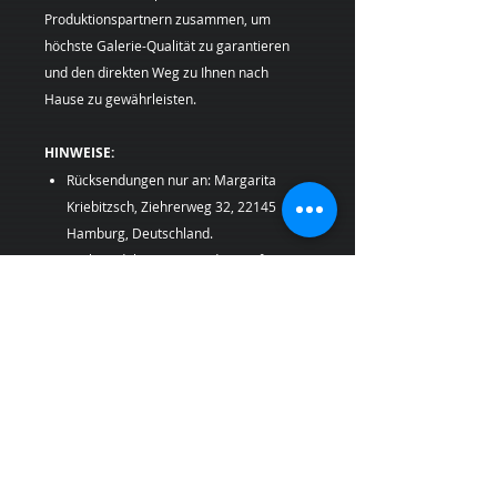
Produktionspartnern zusammen, um
höchste Galerie-Qualität zu garantieren
und den direkten Weg zu Ihnen nach
Hause zu gewährleisten.
HINWEISE:
Rücksendungen nur an: Margarita
Kriebitzsch, Ziehrerweg 32, 22145
Hamburg, Deutschland.
Rücksendekosten trägt der Käufer.
Personalisierte Produkte (On-Demand-
Produktion) sind vom Widerruf
ausgeschlossen.
Farbabweichungen: Leichte
Abweichungen durch
Bildschirmdarstellung oder
Druckprozess sind möglich und stellen
keinen Mangel dar.