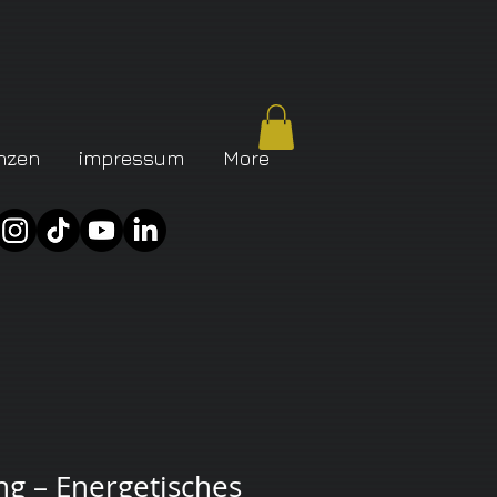
nzen
impressum
More
g – Energetisches