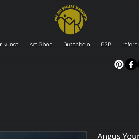
r kunst
Art Shop
Gutschein
B2B
refere
Angus Youn