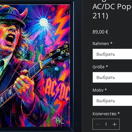
AC/DC Pop-
211)
Цена
89,00 €
Rahmen
*
Выбрать
Größe
*
Выбрать
Motiv
*
Выбрать
Количество
*