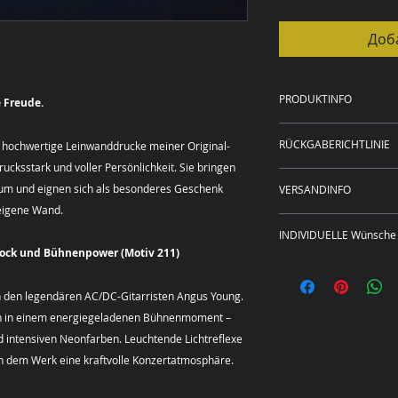
Доб
PRODUKTINFO
 Freude.
Kunstdruck auf 
RÜCKGABERICHTLINIE
 hochwertige Leinwanddrucke meiner Original-
20 x 20 cm, 40 x
cksstark und voller Persönlichkeit. Sie bringen
Rahmen in schwa
WIDERRUFSBELEH
20 x 20 cm und 4
aum und eignen sich als besonderes Geschenk
VERSANDINFO
Sie haben das Rech
Preise zzgl. Ver
 eigene Wand.
Angabe von Gründen
Das Bild wird für S
Die Widerrufsfrist 
INDIVIDUELLE Wünsche 
gedruckt, gerahmt, 
an dem Sie oder ein
 Rock und Bühnenpower (Motiv 211)
Lieferadresse verse
Dieses Bild ist als
der nicht der Beförd
Leinwand in den hi
genommen haben bz
 den legendären AC/DC-Gitarristen Angus Young.
erhältlich.
Um Ihr Widerrufsre
ihn in einem energiegeladenen Bühnenmoment –
Sie wünschen
eine
(Margarita Kriebitz
 intensiven Neonfarben. Leuchtende Lichtreflexe
Format?
Sehr gerne
Hamburg, Tel.:
en dem Werk eine kraftvolle Konzertatmosphäre.
unverbindliches Pre
0163 – 428 72 84, E
individuellen Kunst
mittels einer eindeu