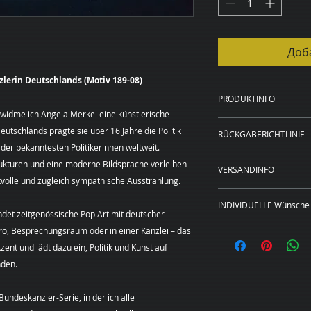
Доб
zlerin Deutschlands (Motiv 189-08)
PRODUKTINFO
 widme ich Angela Merkel eine künstlerische
Kunstdruck auf 
tschlands prägte sie über 16 Jahre die Politik
RÜCKGABERICHTLINIE
20 x 20 cm, 40 x
der bekanntesten Politikerinnen weltweit.
Rahmen in schwa
WIDERRUFSBELEH
ukturen und eine moderne Bildsprache verleihen
20 x 20 cm und 4
VERSANDINFO
Sie haben das Rech
volle und zugleich sympathische Ausstrahlung.
Preise zzgl. Ver
Angabe von Gründen
Das Bild wird für S
Die Widerrufsfrist 
INDIVIDUELLE Wünsche 
gedruckt, gerahmt, 
det zeitgenössische Pop Art mit deutscher
an dem Sie oder ein
Lieferadresse verse
Dieses Bild ist als
o, Besprechungsraum oder in einer Kanzlei – das
der nicht der Beförd
Leinwand in den hi
genommen haben bz
ent und lädt dazu ein, Politik und Kunst auf
erhältlich.
Um Ihr Widerrufsre
nden.
Sie wünschen
eine
(Margarita Kriebitz
Format?
Sehr gerne
Hamburg, Tel.:
undeskanzler-Serie, in der ich alle
unverbindliches Pre
0163 – 428 72 84, E