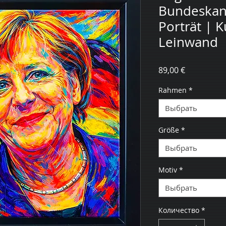
Bundeskanz
Porträt | 
Leinwand
Цена
89,00 €
Rahmen
*
Выбрать
Größe
*
Выбрать
Motiv
*
Выбрать
Количество
*