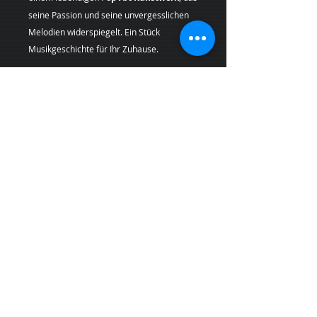
seine Passion und seine unvergesslichen
Melodien widerspiegelt. Ein Stück
Musikgeschichte für Ihr Zuhause.
Geben Sie Ihren Räumen einen Hauch von
Originalität mit einem
Pop Art
Kunstdruck
, der Geschichte und
Leidenschaft in sich trägt.
Künstlerin:
Margarita Kriebitzsch
*Bei Lieferungen in die
Schweiz (Nicht-
EU-Land
) können zusätzliche
Zölle,
Steuern und Gebühren
anfallen, die nicht
im Produkt- oder Versandpreis enthalten
sind und vom Kunden bei Empfang der
Ware zu tragen sind.