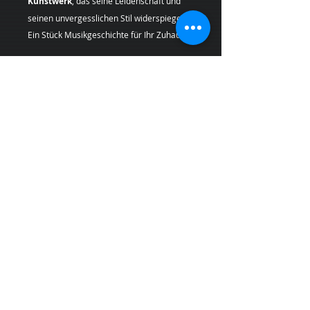
Kunstwerk
, das seine Leidenschaft und
seinen unvergesslichen Stil widerspiegelt.
Ein Stück Musikgeschichte für Ihr Zuhause.
Geben Sie Ihren Räumen einen Hauch von
Originalität mit einem
Pop Art
Kunstdruck
, der Geschichte und
Leidenschaft in sich trägt.
Künstlerin:
Margarita Kriebitzsch
*Bei Lieferungen in die
Schweiz (Nicht-
EU-Land
) können zusätzliche
Zölle,
Steuern und Gebühren
anfallen, die nicht
im Produkt- oder Versandpreis enthalten
sind und vom Kunden bei Empfang der
Ware zu tragen sind.