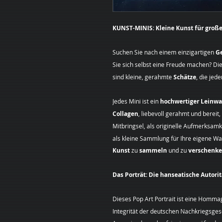
KUNST-MINIS: Kleine Kunst für große
Suchen Sie nach einem einzigartigen
G
Sie sich selbst eine Freude machen? Di
sind kleine, gerahmte
Schätze
, die jed
Jedes Mini ist ein
hochwertiger Leinw
Collagen
, liebevoll gerahmt und bereit
Mitbringsel, als originelle Aufmerksam
als kleine Sammlung für Ihre eigene Wan
Kunst
zu
sammeln
und zu
verschenk
Das Porträt: Die hanseatische Autorit
Dieses Pop Art Portrait ist eine Homm
Integrität der deutschen Nachkriegsges