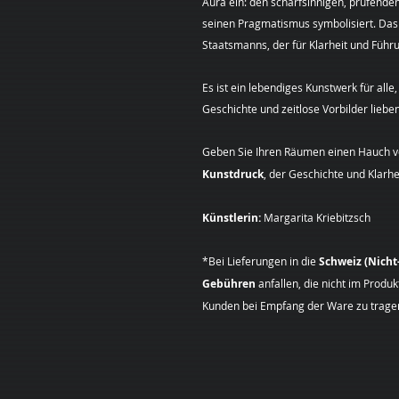
Aura ein: den scharfsinnigen, prüfenden 
seinen Pragmatismus symbolisiert. Das 
Staatsmanns, der für Klarheit und Führ
Es ist ein lebendiges Kunstwerk für alle
Geschichte und zeitlose Vorbilder lieben
Geben Sie Ihren Räumen einen Hauch vo
Kunstdruck
, der Geschichte und Klarhei
Künstlerin:
Margarita Kriebitzsch
*Bei Lieferungen in die
Schweiz (Nich
Gebühren
anfallen, die nicht im Produ
Kunden bei Empfang der Ware zu tragen