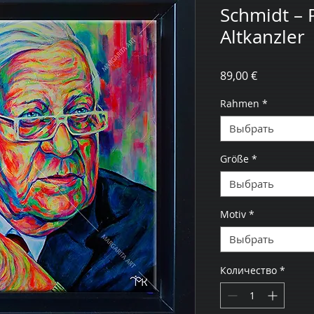
Schmidt – P
Altkanzler
Цена
89,00 €
Rahmen
*
Выбрать
Größe
*
Выбрать
Motiv
*
Выбрать
Количество
*