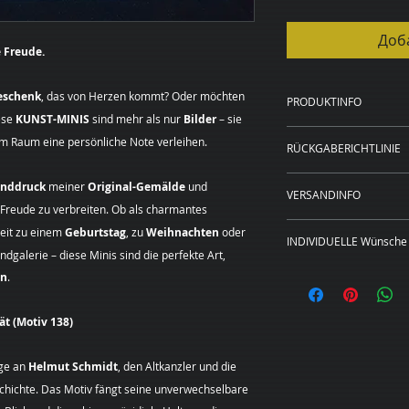
Доб
 Freude.
eschenk
, das von Herzen kommt? Oder möchten
PRODUKTINFO
ese
KUNST-MINIS
sind mehr als nur
Bilder
– sie
Kunstdruck auf 
em Raum eine persönliche Note verleihen.
RÜCKGABERICHTLINIE
20 x 20 cm, 40 x
Rahmen in schwa
WIDERRUFSBELEH
anddruck
meiner
Original-Gemälde
und
20 x 20 cm und 4
VERSANDINFO
Sie haben das Rech
, Freude zu verbreiten. Ob als charmantes
Preise zzgl. Ver
Angabe von Gründen
Das Bild wird für S
keit zu einem
Geburtstag
, zu
Weihnachten
oder
Die Widerrufsfrist 
INDIVIDUELLE Wünsche 
gedruckt, gerahmt, 
dgalerie – diese Minis sind die perfekte Art,
an dem Sie oder ein
Lieferadresse verse
Dieses Bild ist als
en
.
der nicht der Beförd
Leinwand in den hi
genommen haben bz
erhältlich.
Um Ihr Widerrufsre
ät (Motiv 138)
Sie wünschen
eine
(Margarita Kriebitz
Format?
Sehr gerne
Hamburg, Tel.:
age an
Helmut Schmidt
, den Altkanzler und die
unverbindliches Pre
0163 – 428 72 84, E
chichte. Das Motiv fängt seine unverwechselbare
individuellen Kunst
mittels einer eindeu