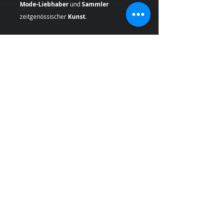
Mode-Liebhaber
und
Sammler
zeitgenössischer
Kunst
.
Geben Sie Ihren Räumen einen Hauch von
Originalität mit einem
Pop Art
Kunstdruck
, der Geschichte und
einzigartigen Stil in sich trägt.
Künstlerin:
Margarita Kriebitzsch
*Bei Lieferungen in die
Schweiz (Nicht-
EU-Land
) können zusätzliche
Zölle,
Steuern und Gebühren
anfallen, die nicht
im Produkt- oder Versandpreis enthalten
sind und vom Kunden bei Empfang der
Ware zu tragen sind.
PRODUKTINFO