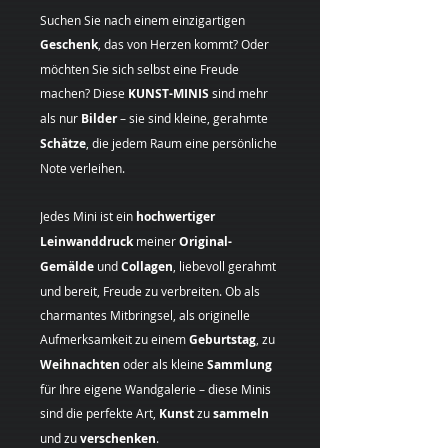
Suchen Sie nach einem einzigartigen
Geschenk
, das von Herzen kommt? Oder
möchten Sie sich selbst eine Freude
machen? Diese
KUNST-MINIS
sind mehr
als nur
Bilder
– sie sind kleine, gerahmte
Schätze
, die jedem Raum eine persönliche
Note verleihen.
Jedes Mini ist ein
hochwertiger
Leinwanddruck
meiner
Original-
Gemälde
und
Collagen
, liebevoll gerahmt
und bereit, Freude zu verbreiten. Ob als
charmantes Mitbringsel, als originelle
Aufmerksamkeit zu einem
Geburtstag
, zu
Weihnachten
oder als kleine
Sammlung
für Ihre eigene Wandgalerie – diese Minis
sind die perfekte Art,
Kunst
zu
sammeln
und zu
verschenken
.