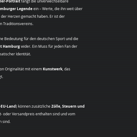
Sie haben ganz bes
Post versandter Bri
ler-Portrait
fängt die unverwechselbare
Neben den Kunstdru
Entschluss, diesen 
mburger Legende
ein – Werte, die ihn weit über
Möglichkeit, ein
vol
informieren.
 der Herzen gemacht haben. Er ist der
Kunstwerk
für Sie 
Sie können dafür d
 Traditionsvereins.
um ein
Porträt
, ei
Widerrufsformular 
Vorstellungen oder
vorgeschrieben ist.
handelt – ich gestal
ine Bedeutung für den deutschen Sport und die
Zur Wahrung der Wid
mir Ihre Idee!
Sie die Mitteilung 
dt Hamburg
wider. Ein Muss für jeden Fan der
Zusatzoptionen:
Widerrufsrechts vor
atischer Identität.
Handsignatur:
Ge
absenden.
erhalten Sie den
Folgen des Widerru
n Originalität mit einem
Kunstwerk
, das
handsigniert.
Wenn Sie diesen Ve
t.
Kontakt:
Haben S
Ihnen alle Zahlunge
besonderen Wuns
haben, einschließlic
Mail.
Ausnahme der zusät
Bestellablauf:
Indiv
ergeben, dass Sie e
nach Absprache pe
die von uns angebot
t-EU-Land
) können zusätzliche
Zölle, Steuern und
Standardlieferung 
kt- oder Versandpreis enthalten sind und vom
und spätestens bin
 sind.
zurückzuzahlen, an 
Widerruf dieses Ver
Für diese Rückzahl