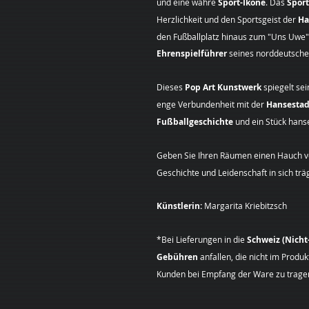
und eine wahre
Sport-Ikone
. Das
Sport
Herzlichkeit und den Sportsgeist der
Ha
den Fußballplatz hinaus zum "Uns Uwe"
Ehrenspielführer
seines norddeutschen
Dieses
Pop Art Kunstwerk
spiegelt se
enge Verbundenheit mit der
Hansesta
Fußballgeschichte
und ein Stück hanse
Geben Sie Ihren Räumen einen Hauch vo
Geschichte und Leidenschaft in sich träg
Künstlerin:
Margarita Kriebitzsch
*Bei Lieferungen in die
Schweiz (Nich
Gebühren
anfallen, die nicht im Produ
Kunden bei Empfang der Ware zu tragen