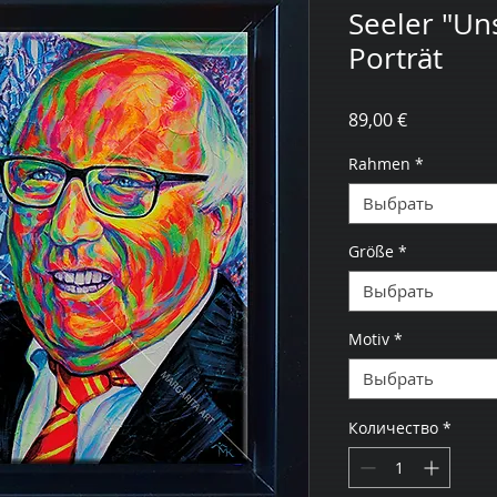
Seeler "Un
Porträt
Цена
89,00 €
Rahmen
*
Выбрать
Größe
*
Выбрать
Motiv
*
Выбрать
Количество
*