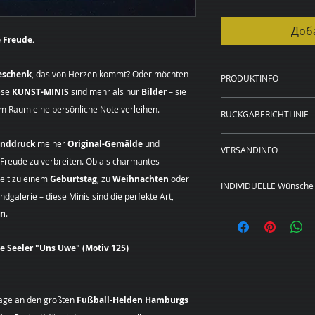
Доб
 Freude.
eschenk
, das von Herzen kommt? Oder möchten
PRODUKTINFO
ese
KUNST-MINIS
sind mehr als nur
Bilder
– sie
Kunstdruck auf 
em Raum eine persönliche Note verleihen.
RÜCKGABERICHTLINIE
20 x 20 cm, 40 x
Rahmen in schwa
WIDERRUFSBELEH
anddruck
meiner
Original-Gemälde
und
20 x 20 cm und 4
VERSANDINFO
Sie haben das Rech
, Freude zu verbreiten. Ob als charmantes
Preise zzgl. Ver
Angabe von Gründen
Das Bild wird für S
keit zu einem
Geburtstag
, zu
Weihnachten
oder
Die Widerrufsfrist 
INDIVIDUELLE Wünsche 
gedruckt, gerahmt, 
dgalerie – diese Minis sind die perfekte Art,
an dem Sie oder ein
Lieferadresse verse
Dieses Bild ist als
en
.
der nicht der Beförd
Leinwand in den hi
genommen haben bz
erhältlich.
Um Ihr Widerrufsre
e Seeler "Uns Uwe" (Motiv 125)
Sie wünschen
eine
(Margarita Kriebitz
Format?
Sehr gerne
Hamburg, Tel.:
unverbindliches Pre
0163 – 428 72 84, E
age an den größten
Fußball-Helden Hamburgs
individuellen Kunst
mittels einer eindeu