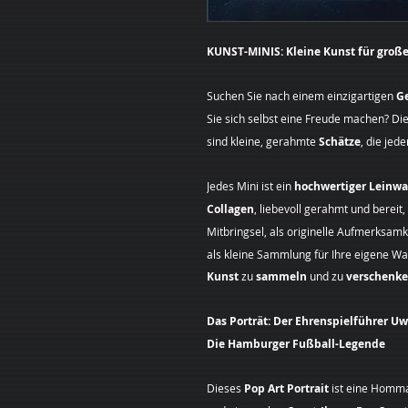
KUNST-MINIS: Kleine Kunst für große
Suchen Sie nach einem einzigartigen
G
Sie sich selbst eine Freude machen? Di
sind kleine, gerahmte
Schätze
, die jed
Jedes Mini ist ein
hochwertiger Leinw
Collagen
, liebevoll gerahmt und bereit
Mitbringsel, als originelle Aufmerksam
als kleine Sammlung für Ihre eigene Wan
Kunst
zu
sammeln
und zu
verschenk
Das Porträt: Der Ehrenspielführer Uw
Die Hamburger Fußball-Legende
Dieses
Pop Art Portrait
ist eine Homm