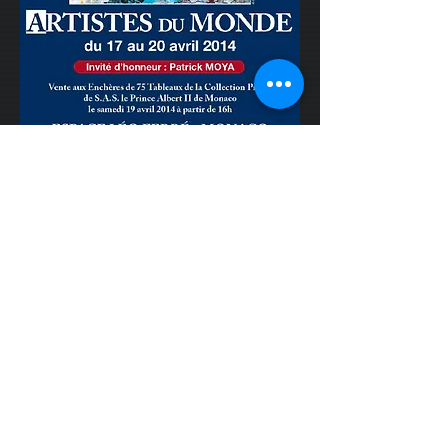
Show More
The 27 Club & Friends –
Künstler Portraits