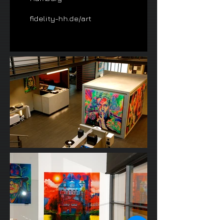
fidelity-hh.de/art