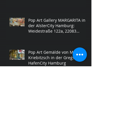
Pop Art Gallery MARGARITA in
der AlsterCity Hamburg:
Weidestraße 122a, 22083
Hamburg. Öffnungszeiten
Pop Art Gemälde von Margarita
Kriebitzsch in der Gregs Gallery
HafenCity Hamburg
12 Königinnen - Designer T-
Shirts für alle
Geburtstagskinder - tolle
Geschenkideen für Frauen.
Besuc
Archiv