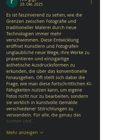
29. Okt. 2025
Es ist faszinierend zu sehen, wie die 
Grenzen zwischen Fotografie und 
traditioneller Malerei durch neue 
Technologien immer mehr 
verschwimmen. Diese Entwicklung 
eröffnet Künstlern und Fotografen 
unglaubliche neue Wege, ihre Werke zu 
präsentieren und einzigartige 
ästhetische Ausdrucksformen zu 
erkunden, die über das konventionelle 
hinausgehen. Oft stellt sich dabei die 
Frage, wie man diese fortschrittlichen KI-
Fähigkeiten nutzen kann, um eigene 
Fotos nicht nur zu bearbeiten, sondern 
sie wirklich in kunstvolle Gemälde 
verschiedener Stilrichtungen zu 
verwandeln. Für alle, die genau das 
suchen und…
Mehr anzeigen