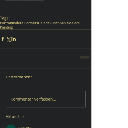
Tags:
Portraitmalerei
Portraits
Galerie
Kunst-Minis
Malerei
Painting
1 Kommentar
Kommentar verfassen...
Aktuell
rehr grge