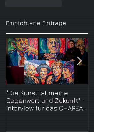
Gefällt mir
Antworten
Empfohlene Einträge
"Die Kunst ist meine
Tolle
Gegenwart und Zukunft" -
Weihnachtsge
Interview für das CHAPEAU
die ganze Fam
Magazin aus Oldenb
bestellen - di
Künstlerhand