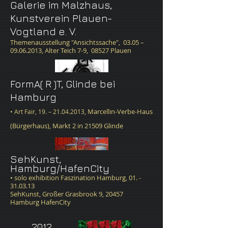
Galerie im Malzhaus,
Kunstverein Plauen-
Vogtland e. V.
Themenausstellung "Ansichtssache",
03.05 –
09.06.2013
, Alter Teich 7-9, 08527 Plauen
FormA( R )T, Glinde​ bei
Hamburg
, Marcellin-Verbe-Haus
• Art Fair, 19. – 21.04.2013
(Bürgerhaus), Markt 2 in 21509 Glinde
SehKunst,
Hamburg/HafenCity
​• solo exhibition Faszination Hamburg, 01. -
31.03.13
SehKunst, Großer Grasbrook 9, 20457
Hamburg HafenCity
2012