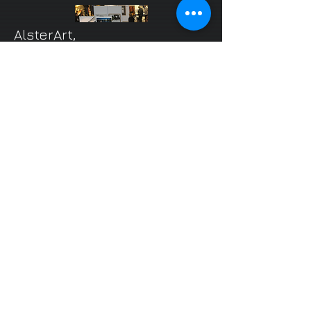
AlsterArt,
Hamburg
/Poppenbüttel
• exhibition 11.11.2012 , 11:00 – 18:00 h
​ . EKZ-
Alsterthal
HAFEN-DUTZEND - Die
Kalenderausstellung
• exhibition 07.09. –
14.09.2012
​. TuTech
Innovation GmbH
• exhibition 19.09. –
29.09.2012
​. Harburg
Arcaden
Kunstmeile
Frahmredder/Stormarnplatz
05. - 12. Mai 2012, Hamburg / Poppenbüttel
2011