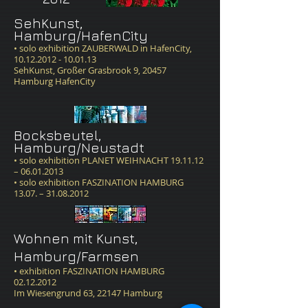
SehKunst,
Hamburg/HafenCity
​• solo exhibition ZAUBERWALD in HafenCity,
10.12.2012 - 10.01.13
SehKunst, Großer Grasbrook 9, 20457
Hamburg HafenCity
Bocksbeutel,
Hamburg/Neustadt
• solo exhibition PLANET WEIHNACHT 19.11.12
– 06.01.2013
• solo exhibition FASZINATION HAMBURG
13.07. –
31.08.2012
​
Wohnen mit Kunst,
Hamburg/Farmsen
• exhibition
FASZINATION HAMBURG
02.12.2012
Im Wiesengrund 63,
22147 Hamburg