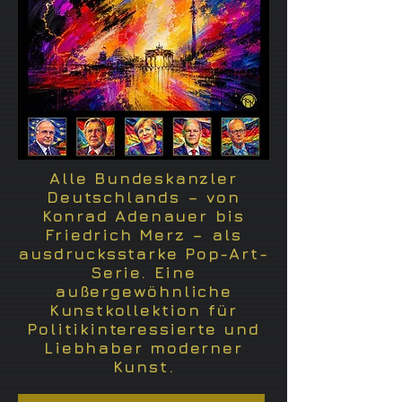
Alle Bundeskanzler
Deutschlands – von
Konrad Adenauer bis
Friedrich Merz – als
ausdrucksstarke Pop-Art-
Serie. Eine
außergewöhnliche
Kunstkollektion für
Politikinteressierte und
Liebhaber moderner
Kunst.