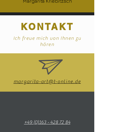
Margarita Kriebitzsch
KONTAKT
Ich freue mich von Ihnen zu
hören
margarita-art@t-online.de
+49 (0)163 - 428 72 84