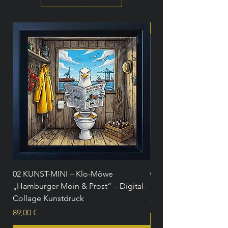
NEU
02 KUNST-MINI – Klo-Möwe
01 KUNST-MINI – Re
„Hamburger Moin & Prost“ – Digital-
Kiez“ – Digital-Colla
Collage Kunstdruck
Preis
89,00 €
Preis
89,00 €