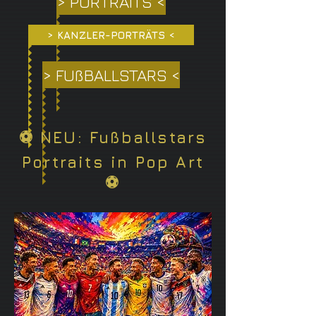
> PORTRAITS <
> KANZLER-PORTRÄTS <
> FUßBALLSTARS <
⚽ NEU: Fußballstars
Portraits in Pop Art
⚽