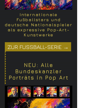
Internationale
Fußballstars und
deutsche Nationalspieler
als expressive Pop-Art-
Kunstwerke
ZUR FUSSBALL-SERIE →
NEU: Alle
Bundeskanzler
Porträts in Pop Art