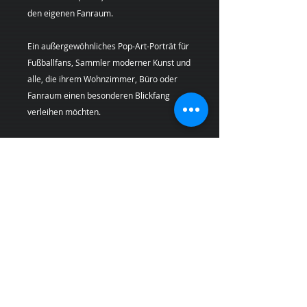
den eigenen Fanraum.
Ein außergewöhnliches Pop-Art-Porträt für
Fußballfans, Sammler moderner Kunst und
alle, die ihrem Wohnzimmer, Büro oder
Fanraum einen besonderen Blickfang
verleihen möchten.
Künstlerin:
Margarita Kriebitzsch
Bei Lieferungen in die Schweiz (Nicht-EU-
Land) können zusätzliche Zölle, Steuern und
Gebühren anfallen, die nicht im Produkt-
oder Versandpreis enthalten sind und vom
Kunden bei Empfang der Ware zu tragen
sind
PRODUKTINFO