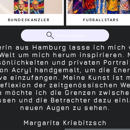
BUNDESKANZLER
FUßBALLSTARS
Text hier eingeben
lerin aus Hamburg lasse ich mich
Welt um mich herum inspirieren.
önlichkeiten und privaten Portrait
on Acryl handgemalt, um die Ene
ive einzufangen. Meine Kunst ist 
Reflexion der zeitgenössischen Wel
 möchte ich die Grenzen zwische
sen und die Betrachter dazu einl
neuen Augen zu sehen.
Margarita Kriebitzsch