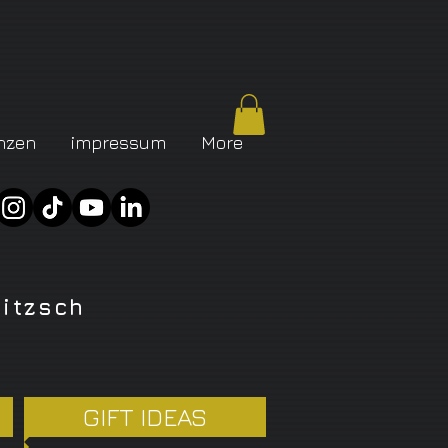
nzen
impressum
More
bitzsch
GIFT IDEAS