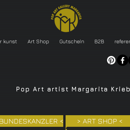
r kunst
Art Shop
Gutschein
B2B
refere
Pop Art artist Margarita Krie
 BUNDESKANZLER <
> ART SHOP <