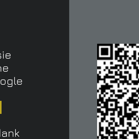
sie
ne
oogle
dank