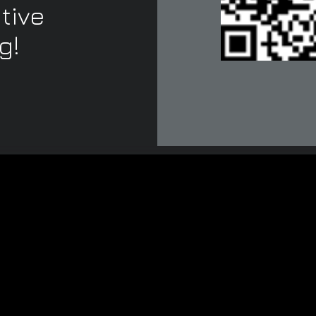
itive
g!