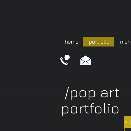
home
portfolio
meh
/pop art
portfolio
>