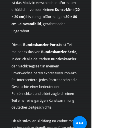
ist das Motiv in verschiedenen Formaten
erhältlich – von der kleinen
Kunst-Mini (20
× 20 cm)
bis zum großformatigen
80 × 80
cm Leinwandbild
, gerahmt oder
ungerahmt.
Dieses
Bundeskanzler-Porträt
ist Teil
meiner exklusiven
Bundeskanzler-Serie
,
in der ich alle deutschen
Bundeskanzler
der Nachkriegszeit in meinem
unverwechselbaren expressiven Pop-Art-
Stil interpretiere. Jedes Porträt erzählt die
Geschichte einer bedeutenden
Persönlichkeit und bildet zugleich einen
Teil einer einzigartigen Kunstsammlung
deutscher Zeitgeschichte.
Ob als stilvoller Blickfang im Wohnzimmer,
als besondere Wandkunst im Büro oder als