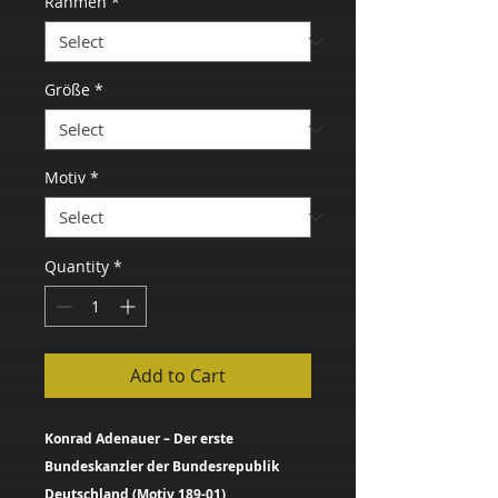
Rahmen
*
Größe
*
Motiv
*
Quantity
*
Add to Cart
Konrad Adenauer – Der erste
Bundeskanzler der Bundesrepublik
Deutschland (Motiv 189-01)