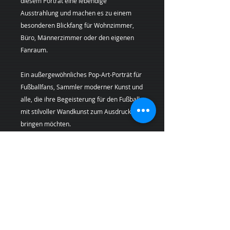
diesem Porträt eine lebendige
Ausstrahlung und machen es zu einem
besonderen Blickfang für Wohnzimmer,
Büro, Männerzimmer oder den eigenen
Fanraum.
Ein außergewöhnliches Pop-Art-Porträt für
Fußballfans, Sammler moderner Kunst und
alle, die ihre Begeisterung für den Fußball
mit stilvoller Wandkunst zum Ausdruck
bringen möchten.
Künstlerin:
Margarita Kriebitzsch
Bei Lieferungen in die Schweiz (Nicht-EU-
Land) können zusätzliche Zölle, Steuern und
Gebühren anfallen, die nicht im Produkt-
oder Versandpreis enthalten sind und vom
Kunden bei Empfang der Ware zu tragen