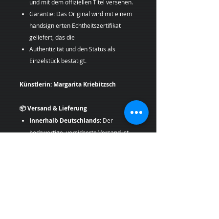
und mit dem offiziellen Titel versehen.
Garantie: Das Original wird mit einem
handsignierten Echtheitszertifikat
geliefert, das die
Authentizität und den Status als
Einzelstück bestätigt.
Künstlerin: Margarita Kriebitzsch
📦 Versand & Lieferung
Innerhalb Deutschlands:
Der
hochwertige, versicherte Versand ist
für Sie
kostenfrei.
International:
Ein Versand ins Ausland
(EU/Schweiz) erfolgt aufgrund der
Größe und des Wertes nur per
spezialisiertem Kunstversand auf
Anfrage.
Abholung:
Eine persönliche Übergabe