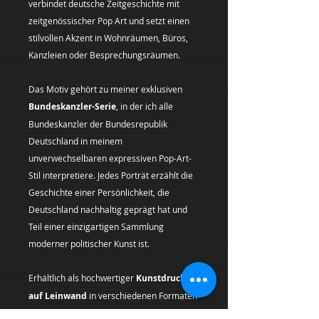
verbindet deutsche Zeitgeschichte mit
zeitgenössischer Pop Art und setzt einen
stilvollen Akzent in Wohnräumen, Büros,
Kanzleien oder Besprechungsräumen.
Das Motiv gehört zu meiner exklusiven
Bundeskanzler-Serie
, in der ich alle
Bundeskanzler der Bundesrepublik
Deutschland in meinem
unverwechselbaren expressiven Pop-Art-
Stil interpretiere. Jedes Porträt erzählt die
Geschichte einer Persönlichkeit, die
Deutschland nachhaltig geprägt hat und
Teil einer einzigartigen Sammlung
moderner politischer Kunst ist.
Erhältlich als hochwertiger
Kunstdruck
auf Leinwand
in verschiedenen Formaten
– von der
Kunst-Mini (20 × 20 cm)
bis zum