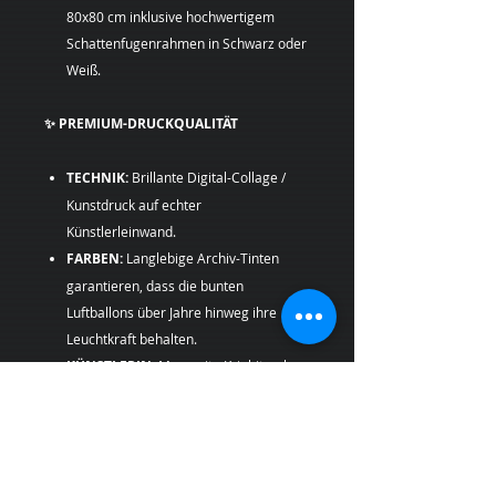
80x80 cm inklusive hochwertigem
Schattenfugenrahmen in Schwarz oder
Weiß.
✨ PREMIUM-DRUCKQUALITÄT
TECHNIK:
Brillante Digital-Collage /
Kunstdruck auf echter
Künstlerleinwand.
FARBEN:
Langlebige Archiv-Tinten
garantieren, dass die bunten
Luftballons über Jahre hinweg ihre
Leuchtkraft behalten.
KÜNSTLERIN:
Margarita Kriebitzsch
📦 VERSAND UND PRODUKTION
Ihr Kunstdruck wird nach der Bestellung
frisch für Sie produziert, sicher verpackt