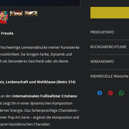
PRODUKTINFO
 Freude.
Kunstdruck auf 
RÜCKGABERICHTLINIE
d hochwertige Leinwanddrucke meiner Kunstwerke
20 x 20 cm, 40 x
rsönlichkeit. Sie bringen Farbe, Dynamik und
Rahmen in schwa
WIDERRUFSBELEH
20 x 20 cm und 4
h als besonderes Geschenk oder als kleine
VERSANDINFO
Sie haben das Rech
Preise zzgl. Ver
Angabe von Gründen
Das Bild wird für S
Die Widerrufsfrist 
INDIVIDUELLE Wünsche 
gedruckt, gerahmt, 
an dem Sie oder ein
eiz, Leidenschaft und Weltklasse (Motiv 214)
Lieferadresse verse
Dieses Bild ist als
der nicht der Beförd
Leinwand in den hi
genommen haben bz
 an den
internationalen Fußballstar Cristiano
erhältlich.
Um Ihr Widerrufsre
ät zeigt ihn in einer dynamischen Komposition
Sie wünschen
eine
(Margarita Kriebitz
derner Energie. Das farbenprächtige Chamäleon –
Format?
Sehr gerne
Hamburg, Tel.:
unverbindliches Pre
er Pop-Art-Serie – ergänzt die Komposition und
0163 – 428 72 84, E
individuellen Kunst
mittels einer eindeu
baren künstlerischen Charakter.