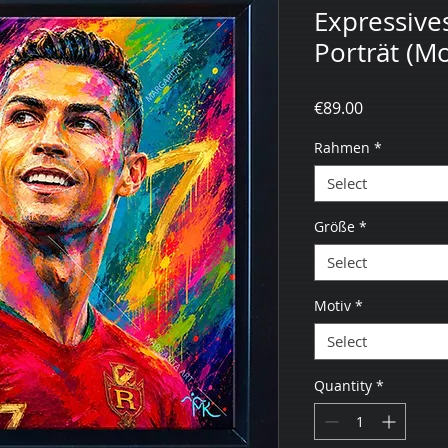
Expressive
Porträt (Mo
Price
€89.00
Rahmen
*
Select
Größe
*
Select
Motiv
*
Select
Quantity
*