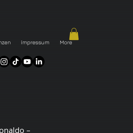
nzen
impressum
More
Ronaldo –