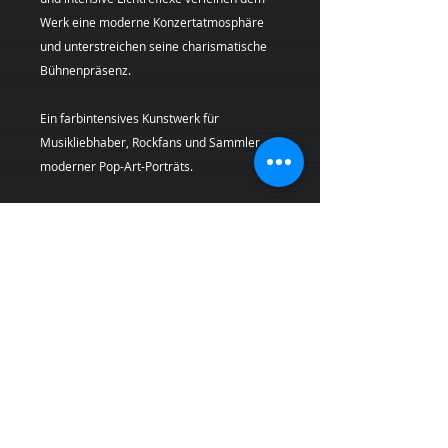
Werk eine moderne Konzertatmosphäre
und unterstreichen seine charismatische
Bühnenpräsenz.
Ein farbintensives Kunstwerk für
Musikliebhaber, Rockfans und Sammler
moderner Pop-Art-Porträts.
Künstlerin:
Margarita Kriebitzsch
Bei Lieferungen in die Schweiz (Nicht-EU-
Land) können zusätzliche Zölle, Steuern und
Gebühren anfallen, die nicht im Produkt-
oder Versandpreis enthalten sind und vom
Kunden bei Empfang der Ware zu tragen
sind
PRODUKTINFO