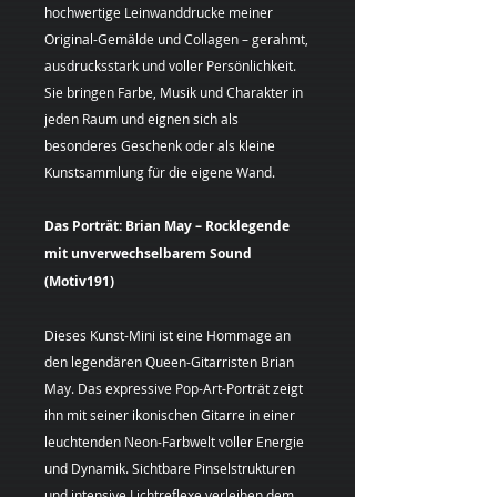
hochwertige Leinwanddrucke meiner
Original-Gemälde und Collagen – gerahmt,
ausdrucksstark und voller Persönlichkeit.
Sie bringen Farbe, Musik und Charakter in
jeden Raum und eignen sich als
besonderes Geschenk oder als kleine
Kunstsammlung für die eigene Wand.
Das Porträt: Brian May – Rocklegende
mit unverwechselbarem Sound
(Motiv191)
Dieses Kunst-Mini ist eine Hommage an
den legendären Queen-Gitarristen Brian
May. Das expressive Pop-Art-Porträt zeigt
ihn mit seiner ikonischen Gitarre in einer
leuchtenden Neon-Farbwelt voller Energie
und Dynamik. Sichtbare Pinselstrukturen
und intensive Lichtreflexe verleihen dem