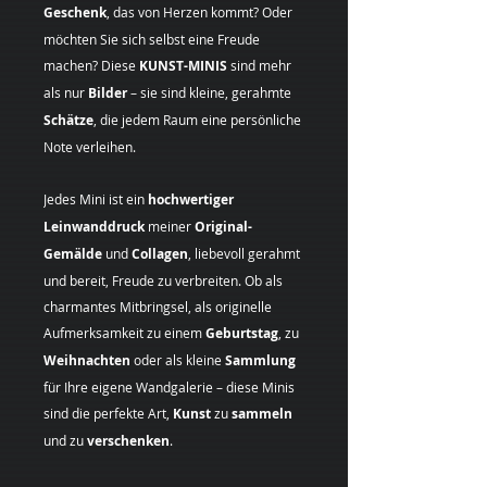
Geschenk
, das von Herzen kommt? Oder
möchten Sie sich selbst eine Freude
machen? Diese
KUNST-MINIS
sind mehr
als nur
Bilder
– sie sind kleine, gerahmte
Schätze
, die jedem Raum eine persönliche
Note verleihen.
Jedes Mini ist ein
hochwertiger
Leinwanddruck
meiner
Original-
Gemälde
und
Collagen
, liebevoll gerahmt
und bereit, Freude zu verbreiten. Ob als
charmantes Mitbringsel, als originelle
Aufmerksamkeit zu einem
Geburtstag
, zu
Weihnachten
oder als kleine
Sammlung
für Ihre eigene Wandgalerie – diese Minis
sind die perfekte Art,
Kunst
zu
sammeln
und zu
verschenken
.