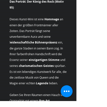
Das Porträt: Der König des Rock (Motiv
95)
Dieses Kunst-Mini ist eine
Hommage
an
einen der größten Frontmänner aller
Zeiten. Das Porträt fängt seine
unverkennbare Aura und seine
l
eidenschaftliche Bühnenpräsenz
ein,
die ganze Stadien in seinen Bann zog. In
Ihrer farbenfrohen Handschrift wird die
Essenz seiner
einzigartigen Stimme
und
seines
charismatischen Geistes
spürbar.
Es ist ein lebendiges Kunstwerk für alle, die
die zeitlose Musik von Queen und die
Magie einer echten
Legende
lieben.
Geben Sie Ihren Räumen einen Hauch von
Originalität mit einem
Pop Art
Kunstdruck
, der Geschichte und