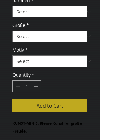
Rahmen
*
Größe
*
Motiv
*
Quantity
*
Add to Cart
KUNST-MINIS: Kleine Kunst für große
Freude.