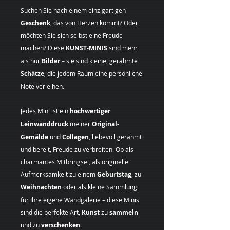
Suchen Sie nach einem einzigartigen
Geschenk
, das von Herzen kommt? Oder
möchten Sie sich selbst eine Freude
machen? Diese
KUNST-MINIS
sind mehr
als nur
Bilder
– sie sind kleine, gerahmte
Schätze
, die jedem Raum eine persönliche
Note verleihen.
Jedes Mini ist ein
hochwertiger
Leinwanddruck
meiner
Original-
Gemälde
und
Collagen
, liebevoll gerahmt
und bereit, Freude zu verbreiten. Ob als
charmantes Mitbringsel, als originelle
Aufmerksamkeit zu einem
Geburtstag
, zu
Weihnachten
oder als kleine Sammlung
für Ihre eigene Wandgalerie – diese Minis
sind die perfekte Art,
Kunst
zu
sammeln
und zu
verschenken
.