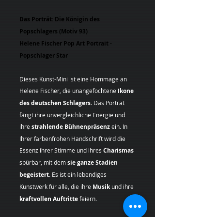
Das Porträt: Die Königin des
Popschlagers (Motiv 93)
Helene Fischer Pop Art Portrait -
Popschlager Star
Dieses Kunst-Mini ist eine Hommage an
Helene Fischer, die unangefochtene
Ikone
des deutschen Schlagers
. Das Porträt
fängt ihre unvergleichliche Energie und
ihre
strahlende Bühnenpräsenz
ein. In
Ihrer farbenfrohen Handschrift wird die
Essenz ihrer Stimme und ihres
Charismas
spürbar, mit dem
sie ganze Stadien
begeistert
. Es ist ein lebendiges
Kunstwerk für alle, die ihre
Musik
und ihre
kraftvollen Auftritte
feiern.