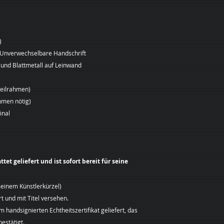
vorgeschrieben ist.
Zur Wahrung der Wid
Sie die Mitteilung 
Widerrufsrechts vor
)
absenden.
Folgen des Widerru
 / Unverwechselbare Handschrift
Wenn Sie diesen Ve
und Blattmetall auf Leinwand
Ihnen alle Zahlunge
haben, einschließlic
Keilrahmen)
Ausnahme der zusät
hmen nötig)
ergeben, dass Sie e
inal
die von uns angebot
Standardlieferung 
und spätestens bin
zurückzuzahlen, an 
Widerruf dieses Ver
t geliefert und ist sofort bereit für seine
Für diese Rückzahl
Zahlungsmittel, das
einem Künstlerkürzel)
Transaktion eingese
rt und mit Titel versehen.
wurde ausdrücklich 
m handsignierten Echtheitszertifikat geliefert, das
keinem Fall werden
Rückzahlung Entgel
estätigt.