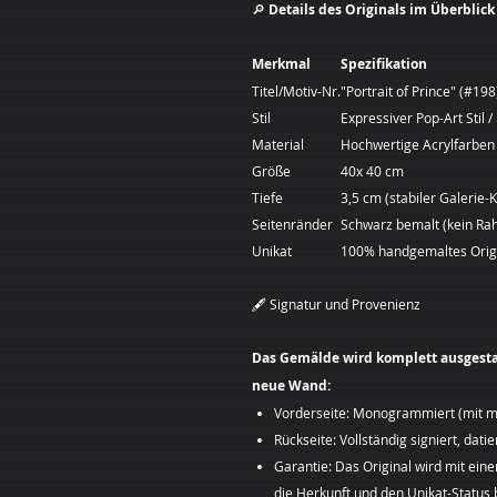
🔎
Details des Originals im Überblick
Merkmal
Spezifikation
Titel/Motiv-Nr.
"Portrait of Prince" (#198
Stil
Expressiver Pop-Art Stil
Material
Hochwertige Acrylfarben 
Größe
40x 40 cm
Tiefe
3,5 cm (stabiler Galerie-
Seitenränder
Schwarz bemalt (kein Ra
Unikat
100% handgemaltes Orig
🖋️ Signatur und Provenienz
Das Gemälde wird komplett ausgestatte
neue Wand:
Vorderseite: Monogrammiert (mit m
Rückseite: Vollständig signiert, datie
Garantie: Das Original wird mit eine
die Herkunft und den Unikat-Status b