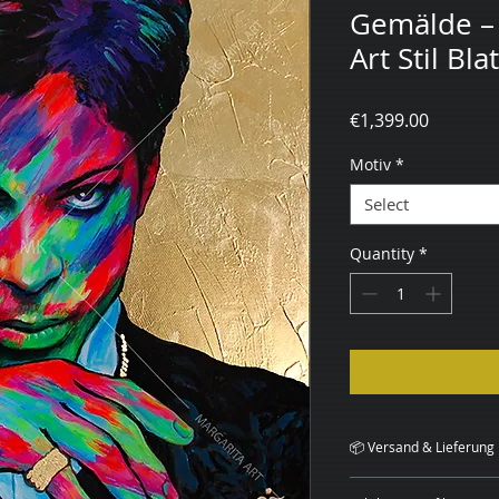
Gemälde – 
Art Stil Bl
Price
€1,399.00
Motiv
*
Select
Quantity
*
📦 Versand & Lieferung
Deutschland:
Der