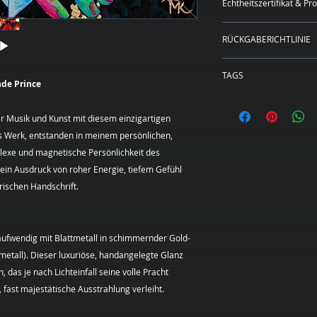
Echtheitszertifikat & Pr
Deutschlands ist 
Lieferung erfolg
Jedem Unikat liegt e
spezialisierten V
RÜCKGABERICHTLINIE
Echtheitszertifikat
Sendungsverfolg
Kriebitzsch bei. Di
WIDERRUFSBELEH
International (E
Authentizität des W
TAGS
Sie haben das Rech
Ausland ist auf 
de Prince
sowie die verwende
Angabe von Gründen
Größe und des h
Prince, Portrait, Ori
Status als handgema
Die Widerrufsfrist 
hierfür individue
vergoldet
er Musik und Kunst mit diesem einzigartigen
an dem Sie oder ein
spezialisierten K
s Werk, entstanden in meinem persönlichen,
der nicht der Beförd
kontaktieren Sie
plexe und magnetische Persönlichkeit des
genommen haben bz
persönliches An
Um Ihr Widerrufsre
t ein Ausdruck von roher Energie, tiefem Gefühl
Margarita-Art@t-
(Margarita Kriebitz
Selbstabholung:
ischen Handschrift.
Hamburg, Tel.:
Terminabsprache
0163 – 428 72 84, E
in meinem Atelie
mittels einer eindeu
ufwendig mit Blattmetall in schimmernder Gold-
Post versandter Bri
metall). Dieser luxuriöse, handangelegte Glanz
Entschluss, diesen 
, das je nach Lichteinfall seine volle Pracht
informieren.
Sie können dafür d
 fast majestätische Ausstrahlung verleiht.
Widerrufsformular