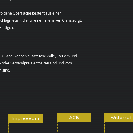
Rückzahlung verwei
zurückerhalten hab
goldene Oberfläche besteht aus einer
erbracht haben, da
hlagmetall), die für einen intensiven Glanz sorgt.
haben, je nachdem,
Blattgold.
ist.
Sie haben die Waren
spätestens binnen 
dem Sie uns (Margar
22145 Hamburg) übe
EU-Land) können zusätzliche Zölle, Steuern und
unterrichten, an u
t- oder Versandpreis enthalten sind und vom
übergeben. Die Fris
 sind.
Waren vor Ablauf de
absenden.
Sie tragen die unm
Rücksendung der W
Sie müssen für eine
Waren nur aufkomme
einen zur Prüfung d
Eigenschaften und 
AGB
Widerruf
Impressum
notwendigen Umgang
Ausnahmen vom Wi