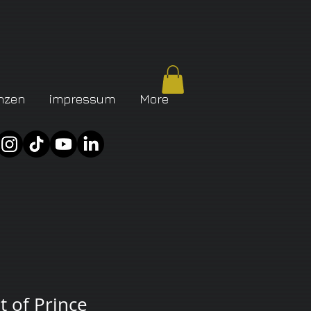
nzen
impressum
More
t of Prince