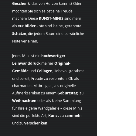
Geschenk
, das von Herzen kommt? Oder
möchten Sie sich selbst eine Freude
machen? Diese
KUNST-MINIS
sind mehr
als nur
Bilder
– sie sind kleine, gerahmte
Schätze
, die jedem Raum eine persönliche
Note verleihen.
Jedes Mini ist ein
hochwertiger
Leinwanddruck
meiner
Original-
Gemälde
und
Collagen
, liebevoll gerahmt
und bereit, Freude zu verbreiten. Ob als
charmantes Mitbringsel, als originelle
Aufmerksamkeit zu einem
Geburtstag
, zu
Weihnachten
oder als kleine Sammlung
für Ihre eigene Wandgalerie – diese Minis
sind die perfekte Art,
Kunst
zu
sammeln
und zu
verschenken
.