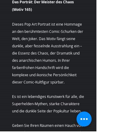
Das Porträt: Der Meister des Chaos
(Motiv 165)
Dieses Pop Art Portrait ist eine Hommage
an den berühmtesten Comic-Schurken der
Welt, den Joker. Das Motiv fängt seine
dunkle, aber fesselnde Ausstrahlung ein –
die Essenz des Chaos, der Dramatik und
des anarchischen Humors. In Ihrer
farbenfrohen Handschrift wird die
komplexe und ikonische Persönlichkeit
dieser Comic-Kultfigur spürbar.
Es ist ein lebendiges Kunstwerk für alle, die
Superhelden-Mythen, starke Charaktere
und die dunkle Seite der Popkultur lieben.
Geben Sie Ihren Räumen einen Hauch von
Originalität mit einem Pop Art
Kunstwer
k