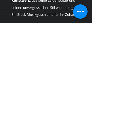
Kunstwerk
, das seine Leidenschaft und
seinen unvergesslichen Stil widerspiegelt.
Ein Stück Musikgeschichte für Ihr Zuhause.
Geben Sie Ihren Räumen einen Hauch von
Originalität mit einem
Pop Art
Kunstdruck
, der Geschichte und
Leidenschaft in sich trägt.
Künstlerin:
Margarita Kriebitzsch
*Bei Lieferungen in die
Schweiz (Nicht-
EU-Land
) können zusätzliche
Zölle,
Steuern und Gebühren
anfallen, die nicht
im Produkt- oder Versandpreis enthalten
sind und vom Kunden bei Empfang der
Ware zu tragen sind.