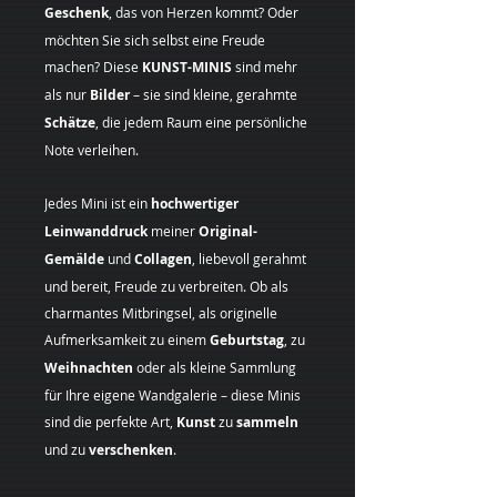
Geschenk
, das von Herzen kommt? Oder
möchten Sie sich selbst eine Freude
machen? Diese
KUNST-MINIS
sind mehr
als nur
Bilder
– sie sind kleine, gerahmte
Schätze
, die jedem Raum eine persönliche
Note verleihen.
Jedes Mini ist ein
hochwertiger
Leinwanddruck
meiner
Original-
Gemälde
und
Collagen
, liebevoll gerahmt
und bereit, Freude zu verbreiten. Ob als
charmantes Mitbringsel, als originelle
Aufmerksamkeit zu einem
Geburtstag
, zu
Weihnachten
oder als kleine Sammlung
für Ihre eigene Wandgalerie – diese Minis
sind die perfekte Art,
Kunst
zu
sammeln
und zu
verschenken
.