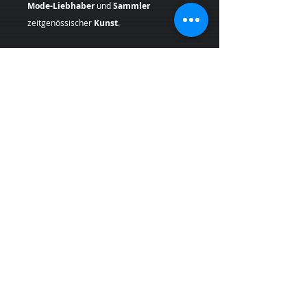
Mode-Liebhaber
und
Sammler
zeitgenössischer
Kunst
.
Geben Sie Ihren Räumen einen Hauch von
Originalität mit einem
Pop Art
Kunstdruck
, der Geschichte und
einzigartigen Stil in sich trägt.
Künstlerin:
Margarita Kriebitzsch
*Bei Lieferungen in die
Schweiz (Nicht-
EU-Land
) können zusätzliche
Zölle,
Steuern und Gebühren
anfallen, die nicht
im Produkt- oder Versandpreis enthalten
sind und vom Kunden bei Empfang der
Ware zu tragen sind.
PRODUKTINFO