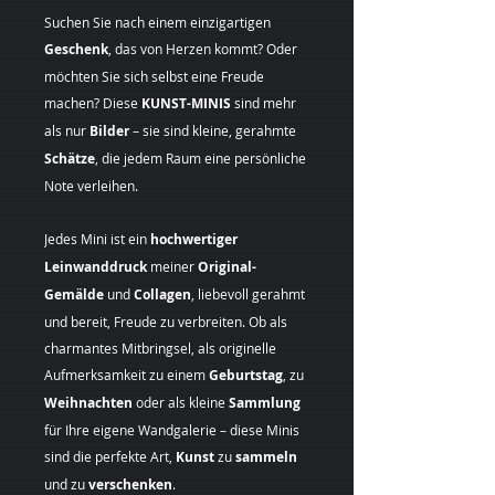
Suchen Sie nach einem einzigartigen
Geschenk
, das von Herzen kommt? Oder
möchten Sie sich selbst eine Freude
machen? Diese
KUNST-MINIS
sind mehr
als nur
Bilder
– sie sind kleine, gerahmte
Schätze
, die jedem Raum eine persönliche
Note verleihen.
Jedes Mini ist ein
hochwertiger
Leinwanddruck
meiner
Original-
Gemälde
und
Collagen
, liebevoll gerahmt
und bereit, Freude zu verbreiten. Ob als
charmantes Mitbringsel, als originelle
Aufmerksamkeit zu einem
Geburtstag
, zu
Weihnachten
oder als kleine
Sammlung
für Ihre eigene Wandgalerie – diese Minis
sind die perfekte Art,
Kunst
zu
sammeln
und zu
verschenken
.