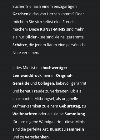
Suchen Sie nach einem einzigartigen
Geschenk
, das von Herzen kommt? Oder
möchten Sie sich selbst eine Freude
machen? Diese
KUNST-MINIS
sind mehr
als nur
Bilder
– sie sind kleine, gerahmte
Schätze
, die jedem Raum eine persönliche
Note verleihen.
Jedes Mini ist ein
hochwertiger
Leinwanddruck
meiner
Original-
Gemälde
und
Collagen
, liebevoll gerahmt
und bereit, Freude zu verbreiten. Ob als
charmantes Mitbringsel, als originelle
Aufmerksamkeit zu einem
Geburtstag
, zu
Weihnachten
oder als kleine
Sammlung
für Ihre eigene Wandgalerie – diese Minis
sind die perfekte Art,
Kunst
zu
sammeln
und zu
verschenken
.