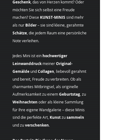
Geschenk
, das von Herzen kommt? Oder
möchten Sie sich selbst eine Freude
machen? Diese
KUNST-MINIS
sind mehr
als nur
Bilder
– sie sind kleine, gerahmte
Schätze
, die jedem Raum eine persönliche
Note verleihen.
Jedes Mini ist ein
hochwertiger
Leinwanddruck
meiner
Original-
Gemälde
und
Collagen
, liebevoll gerahmt
und bereit, Freude zu verbreiten. Ob als
charmantes Mitbringsel, als originelle
Aufmerksamkeit zu einem
Geburtstag
, zu
Weihnachten
oder als kleine Sammlung
für Ihre eigene Wandgalerie – diese Minis
sind die perfekte Art,
Kunst
zu
sammeln
und zu
verschenken
.