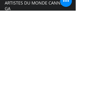
ARTISTES DU MONDE​ CANNES •
GA
• 24-27 Sept. 2015 / Cannes
Kunst und Geld – Themenabend
• EA
• 1. Okt. 2015 / Geschlossene Veranstaltung,
Rindchen's Weinkontor, Hamburg / Groß
Flottbek
AURAKURE 2015​ • GA
• 24. - 25. Okt. 2015 / Commundo Tagungshotel,
Hamburg / Bergedorf
Kontakt: +49 (0)163 - 428 72 84
Impressum
AGB