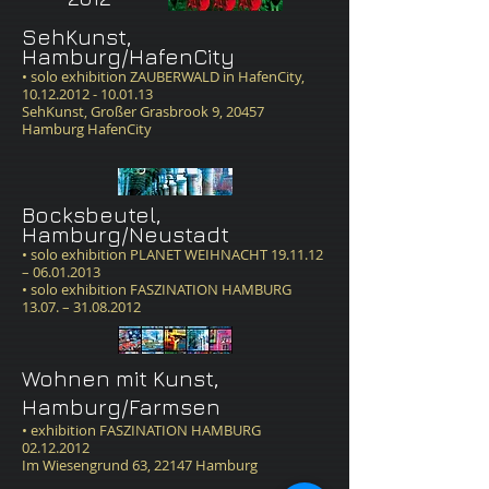
SehKunst,
Hamburg/HafenCity
​• solo exhibition ZAUBERWALD in HafenCity,
10.12.2012 - 10.01.13
SehKunst, Großer Grasbrook 9, 20457
Hamburg HafenCity
Bocksbeutel,
Hamburg/Neustadt
• solo exhibition PLANET WEIHNACHT 19.11.12
– 06.01.2013
• solo exhibition FASZINATION HAMBURG
13.07. –
31.08.2012
​
Wohnen mit Kunst,
Hamburg/Farmsen
• exhibition
FASZINATION HAMBURG
02.12.2012
Im Wiesengrund 63,
22147 Hamburg