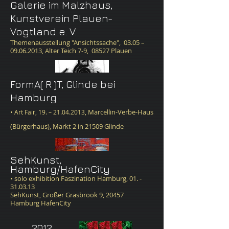
Galerie im Malzhaus,
Kunstverein Plauen-
Vogtland e. V.
Themenausstellung "Ansichtssache",
03.05 –
09.06.2013
, Alter Teich 7-9, 08527 Plauen
FormA( R )T, Glinde​ bei
Hamburg
, Marcellin-Verbe-Haus
• Art Fair, 19. – 21.04.2013
(Bürgerhaus), Markt 2 in 21509 Glinde
SehKunst,
Hamburg/HafenCity
​• solo exhibition Faszination Hamburg, 01. -
31.03.13
SehKunst, Großer Grasbrook 9, 20457
Hamburg HafenCity
2012