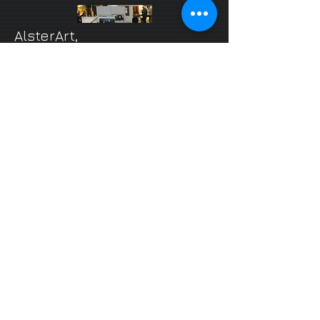
AlsterArt,
Hamburg
/Poppenbüttel
• exhibition 11.11.2012 , 11:00 – 18:00 h
​ . EKZ-
Alsterthal
HAFEN-DUTZEND - Die
Kalenderausstellung
• exhibition 07.09. –
14.09.2012
​. TuTech
Innovation GmbH
• exhibition 19.09. –
29.09.2012
​. Harburg
Arcaden
Kunstmeile
Frahmredder/Stormarnplatz
05. - 12. Mai 2012, Hamburg / Poppenbüttel
2011