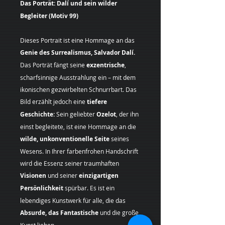
Das Porträt: Dalí und sein wilder
Begleiter (Motiv 99)
Dieses Portrait ist eine Hommage an das
Genie des Surrealismus, Salvador Dalí.
Das Porträt fängt seine
exzentrische
,
scharfsinnige Ausstrahlung ein – mit dem
ikonischen gezwirbelten Schnurrbart. Das
Bild erzählt jedoch eine
tiefere
Geschichte:
Sein geliebter
Ozelot
, der ihn
einst begleitete, ist eine Hommage an die
wilde, unkonventionelle Seite
seines
Wesens. In Ihrer farbenfrohen Handschrift
wird die Essenz seiner traumhaften
Visionen
und seiner
einzigartigen
Persönlichkeit
spürbar. Es ist ein
lebendiges Kunstwerk für alle, die das
Absurde, das Fantastische
und die große
Kunst lieben.