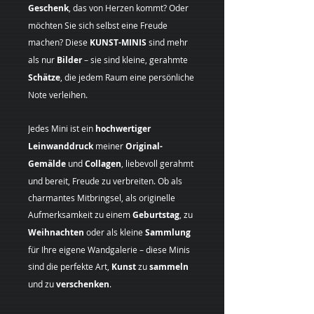
Geschenk
, das von Herzen kommt? Oder
möchten Sie sich selbst eine Freude
machen? Diese
KUNST-MINIS
sind mehr
als nur
Bilder
– sie sind kleine, gerahmte
Schätze
, die jedem Raum eine persönliche
Note verleihen.
Jedes Mini ist ein
hochwertiger
Leinwanddruck
meiner
Original-
Gemälde
und
Collagen
, liebevoll gerahmt
und bereit, Freude zu verbreiten. Ob als
charmantes Mitbringsel, als originelle
Aufmerksamkeit zu einem
Geburtstag
, zu
Weihnachten
oder als kleine
Sammlung
für Ihre eigene Wandgalerie – diese Minis
sind die perfekte Art,
Kunst
zu
sammeln
und zu
verschenken
.