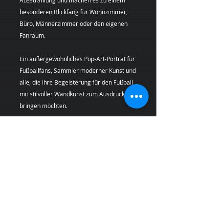
besonderen Blickfang für Wohnzimmer,
Büro, Männerzimmer oder den eigenen
Fanraum.
Ein außergewöhnliches Pop-Art-Porträt für
Fußballfans, Sammler moderner Kunst und
alle, die ihre Begeisterung für den Fußball
mit stilvoller Wandkunst zum Ausdruck
bringen möchten.
Künstlerin:
Margarita Kriebitzsch
Bei Lieferungen in die Schweiz (Nicht-EU-
Land) können zusätzliche Zölle, Steuern und
Gebühren anfallen, die nicht im Produkt-
oder Versandpreis enthalten sind und vom
Kunden bei Empfang der Ware zu tragen
sind