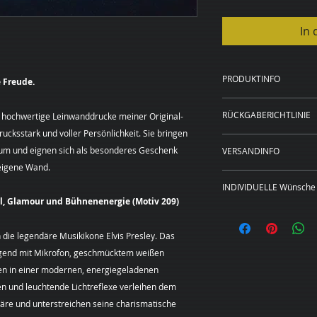
In
PRODUKTINFO
 Freude.
Kunstdruck auf 
RÜCKGABERICHTLINIE
 hochwertige Leinwanddrucke meiner Original-
20 x 20 cm, 40 x
cksstark und voller Persönlichkeit. Sie bringen
Rahmen in schwa
WIDERRUFSBELEH
20 x 20 cm und 4
aum und eignen sich als besonderes Geschenk
VERSANDINFO
Sie haben das Rech
Preise zzgl. Ver
 eigene Wand.
Angabe von Gründen
Das Bild wird für S
Die Widerrufsfrist 
INDIVIDUELLE Wünsche 
gedruckt, gerahmt, 
an dem Sie oder ein
Roll, Glamour und Bühnenenergie (Motiv 209)
Lieferadresse verse
Dieses Bild ist als
der nicht der Beförd
Leinwand in den hi
genommen haben bz
die legendäre Musikikone Elvis Presley. Das
erhältlich.
Um Ihr Widerrufsre
ingend mit Mikrofon, geschmücktem weißen
Sie wünschen
eine
(Margarita Kriebitz
n in einer modernen, energiegeladenen
Format?
Sehr gerne
Hamburg, Tel.:
ren und leuchtende Lichtreflexe verleihen dem
unverbindliches Pre
0163 – 428 72 84, E
individuellen Kunst
re und unterstreichen seine charismatische
mittels einer eindeu