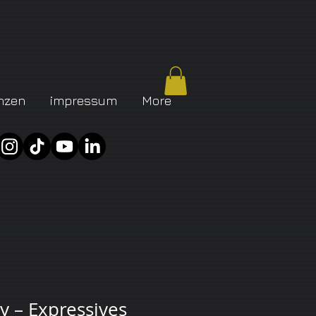
nzen
impressum
More
ey – Expressives